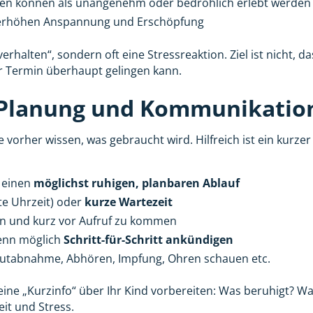
n können als unangenehm oder bedrohlich erlebt werden
erhöhen Anspannung und Erschöpfung
verhalten“, sondern oft eine Stressreaktion. Ziel ist nicht,
 Termin überhaupt gelingen kann.
Planung und Kommunikation
 vorher wissen, was gebraucht wird. Hilfreich ist ein kurzer
t einen
möglichst ruhigen, planbaren Ablauf
te Uhrzeit) oder
kurze Wartezeit
ten und kurz vor Aufruf zu kommen
nn möglich
Schritt-für-Schritt ankündigen
Blutabnahme, Abhören, Impfung, Ohren schauen etc.
ne „Kurzinfo“ über Ihr Kind vorbereiten: Was beruhigt? Was
it und Stress.