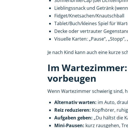
Sonnenbrille/Cap (bei Lichtempfind
Lieblingssnack und Getränk (wenn
Fidget/Knetsachen/Knautschball
Tablet/Buch/kleines Spiel für Wart
Decke oder vertrauter Gegenstan
Visuelle Karten: „Pause“, „Stopp“,
Je nach Kind kann auch eine kurze schr
Im Wartezimmer: 
vorbeugen
Wenn Wartezimmer schwierig sind, h
Alternativ warten:
im Auto, drauß
Reiz reduzieren:
Kopfhörer, ruhige
Aufgaben geben:
„Du hältst die K
Mini-Pausen:
kurz rausgehen, Tre