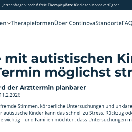
Jetzt anfragen: noch
6 freie Therapieplätze
für diesen Monat verfügbar
Therapieformen
Über Continova
Standorte
FA
gen
mit autistischen Ki
 Termin möglichst s
rd der Arzttermin planbarer
11.2.2026
, fremde Stimmen, körperliche Untersuchungen und unklare 
ür autistische Kinder kann das schnell zu Stress, Rückzug o
ne wichtig – und Familien möchten, dass Untersuchungen mö