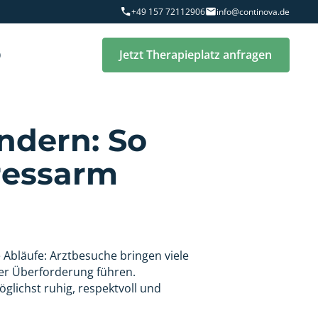
+49 157 72112906
info@continova.de
Q
Jetzt Therapieplatz anfragen
ndern: So
tressarm
Abläufe: Arztbesuche bringen viele
der Überforderung führen.
glichst ruhig, respektvoll und