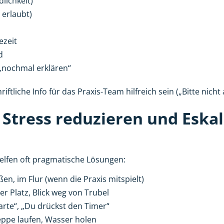
lichkeit)
 erlaubt)
ezeit
d
 „nochmal erklären“
iftliche Info für das Praxis-Team hilfreich sein („Bitte nic
Stress reduzieren und Eska
elfen oft pragmatische Lösungen:
en, im Flur (wenn die Praxis mitspielt)
r Platz, Blick weg von Trubel
arte“, „Du drückst den Timer“
ppe laufen, Wasser holen