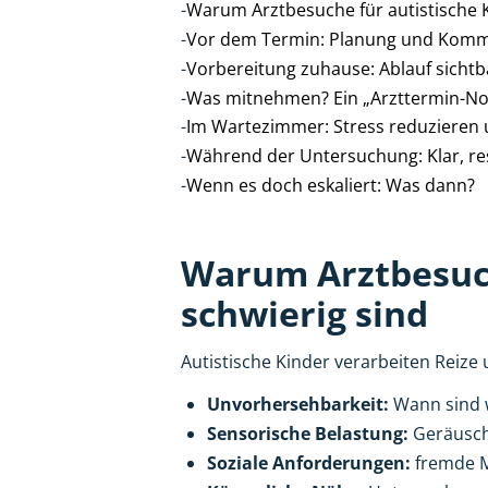
-
Warum Arztbesuche für autistische K
-
Vor dem Termin: Planung und Kommu
-
Vorbereitung zuhause: Ablauf sicht
-
Was mitnehmen? Ein „Arzttermin-Not
-
Im Wartezimmer: Stress reduzieren
-
Während der Untersuchung: Klar, resp
-
Wenn es doch eskaliert: Was dann?
Warum Arztbesuch
schwierig sind
Autistische Kinder verarbeiten Rei
Unvorhersehbarkeit:
Wann sind w
Sensorische Belastung:
Geräusche
Soziale Anforderungen:
fremde Me