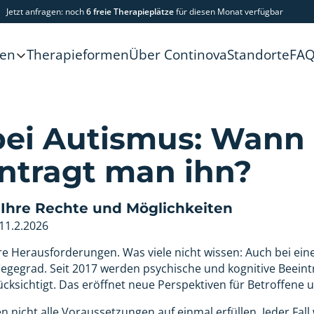
Jetzt anfragen: noch
6 freie Therapieplätze
für diesen Monat verfügbar
Therapieformen
Über Continova
Standorte
FA
gen
bei Autismus: Wann 
ntragt man ihn?
 Ihre Rechte und Möglichkeiten
11.2.2026
ere Herausforderungen. Was viele nicht wissen: Auch bei e
legegrad. Seit 2017 werden psychische und kognitive Beein
cksichtigt. Das eröffnet neue Perspektiven für Betroffene 
 nicht alle Voraussetzungen auf einmal erfüllen. Jeder Fall w