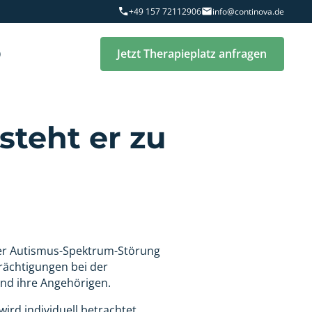
+49 157 72112906
info@continova.de
Q
Jetzt Therapieplatz anfragen
steht er zu
iner Autismus-Spektrum-Störung
trächtigungen bei der
und ihre Angehörigen.
ird individuell betrachtet.