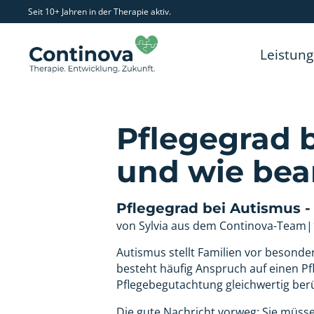
Seit 10+ Jahren in der Therapie aktiv.
Leistun
Pflegegrad 
und wie bea
Pflegegrad bei Autismus -
von Sylvia aus dem Continova-Team
|
Autismus stellt Familien vor besond
besteht häufig Anspruch auf einen Pf
Pflegebegutachtung gleichwertig berü
Die gute Nachricht vorweg: Sie müssen