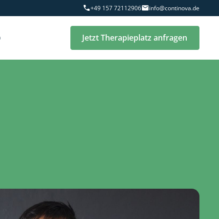
+49 157 72112906
info@continova.de
Q
Jetzt Therapieplatz anfragen