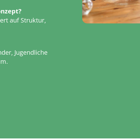
onzept?
rt auf Struktur,
nder, Jugendliche
um.