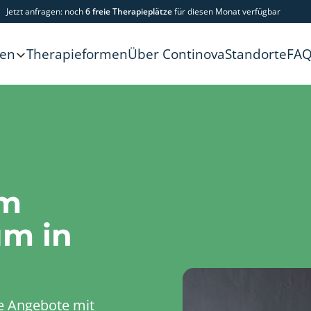
Jetzt anfragen: noch
6 freie Therapieplätze
für diesen Monat verfügbar
Therapieformen
Über Continova
Standorte
FA
gen
em
um in
e Angebote mit