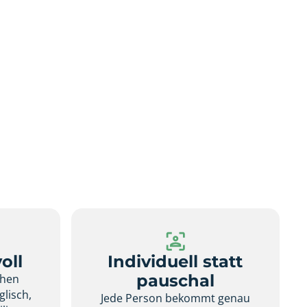
oll
Individuell statt
pauschal
chen
glisch,
Jede Person bekommt genau