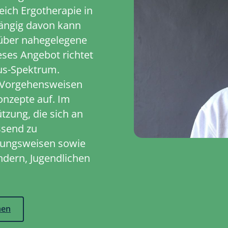
eich Ergotherapie in
hängig davon kann
 über nahegelegene
ses Angebot richtet
us-Spektrum.
e Vorgehensweisen
onzepte auf. Im
tzung, die sich an
ssend zu
tungsweisen sowie
ndern, Jugendlichen
hen