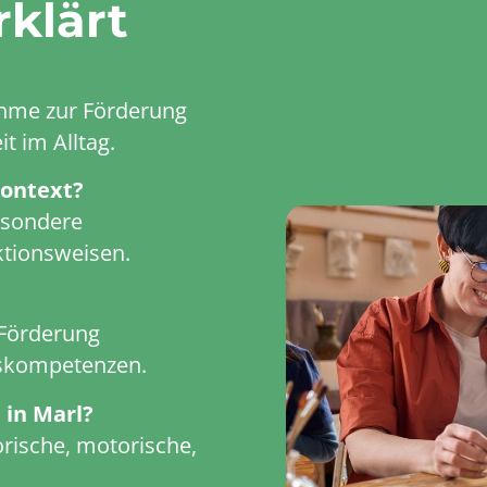
rklärt
ahme zur Förderung
t im Alltag.
Kontext?
esondere
ktionsweisen.
 Förderung
gskompetenzen.
 in Marl?
rische, motorische,