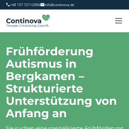
+49 157 72112906
info@continova.de
Frühförderung
Autismus in
Bergkamen –
Strukturierte
Unterstützung von
Anfang an
Sie suchen eine spezialisierte Frühförderung