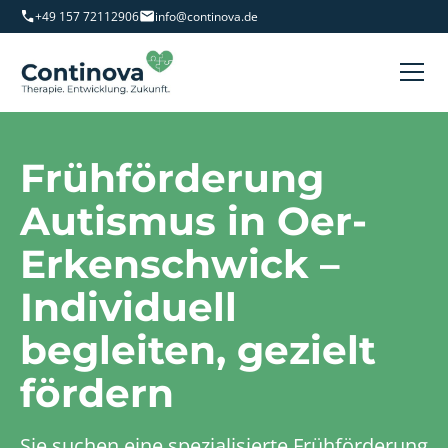
+49 157 72112906
info@continova.de
Frühförderung
Autismus in Oer-
Erkenschwick –
Individuell
begleiten, gezielt
fördern
Sie suchen eine spezialisierte Frühförderung