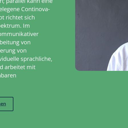
n; parallel kann eine
elegene Continova-
 richtet sich
pektrum. Im
kommunikativer
rbeitung von
ierung von
viduelle sprachliche,
 arbeitet mit
hbaren
hen