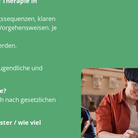
 Therapie in
gssequenzen, klaren
Vorgehensweisen. Je
erden.
Jugendliche und
ie?
ch nach gesetzlichen
ter / wie viel