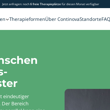
Jetzt anfragen: noch
6 freie Therapieplätze
für diesen Monat verfügbar
Therapieformen
Über Continova
Standorte
FA
gen
enschen
s-
ter
t eindeutiger
 Der Bereich