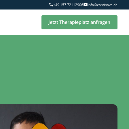
+49 157 72112906
info@continova.de
Q
Jetzt Therapieplatz anfragen