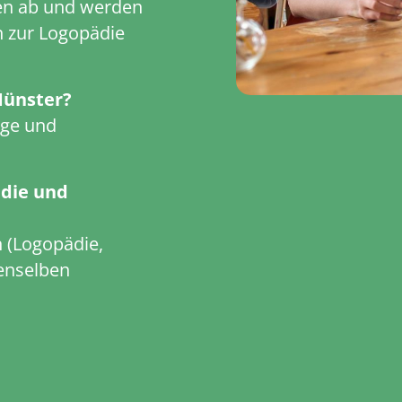
en ab und werden
n zur Logopädie
Münster?
age und
ädie und
n (Logopädie,
denselben