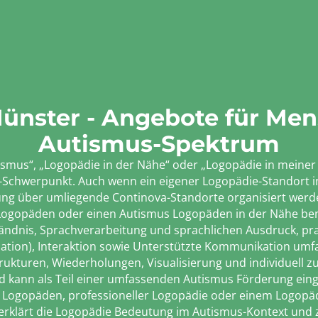
Münster - Angebote für Me
Autismus-Spektrum
smus“, „Logopädie in der Nähe“ oder „Logopädie in meiner N
s-Schwerpunkt. Auch wenn ein eigener Logopädie-Standort in
ng über umliegende Continova-Standorte organisiert werden
s Logopäden oder einen Autismus Logopäden in der Nähe be
tändnis, Sprachverarbeitung und sprachlichen Ausdruck, p
tion), Interaktion sowie Unterstützte Kommunikation umf
trukturen, Wiederholungen, Visualisierung und individuell
nd kann als Teil einer umfassenden Autismus Förderung eing
 Logopäden, professioneller Logopädie oder einem Logopäd
 erklärt die Logopädie Bedeutung im Autismus-Kontext und 