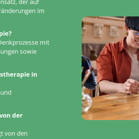
nsatz, der auf
eränderungen im
pie?
 Denkprozesse mit
Übungen sowie
stherapie in
 und
von der
t von den