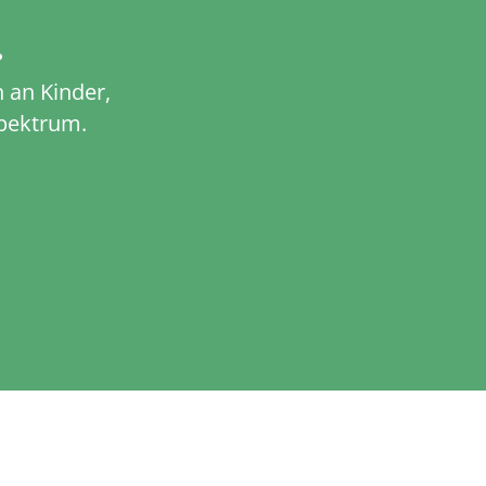
?
 an Kinder,
pektrum.