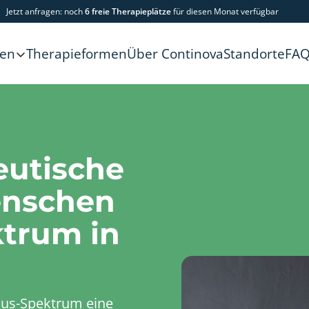
Jetzt anfragen: noch
6 freie Therapieplätze
für diesen Monat verfügbar
Therapieformen
Über Continova
Standorte
FA
gen
eutische
enschen
trum in
mus-Spektrum eine