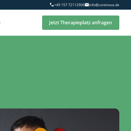
+49 157 72112906
info@continova.de
Q
Jetzt Therapieplatz anfragen