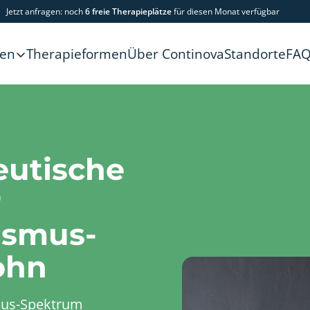
Jetzt anfragen: noch
6 freie Therapieplätze
für diesen Monat verfügbar
Therapieformen
Über Continova
Standorte
FA
gen
eutische
r
ismus-
ohn
mus-Spektrum