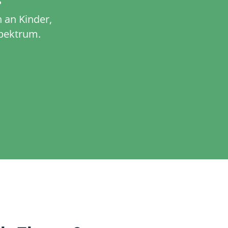
?
 an Kinder,
pektrum.