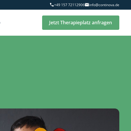
+49 157 72112906
info@continova.de
Q
Jetzt Therapieplatz anfragen