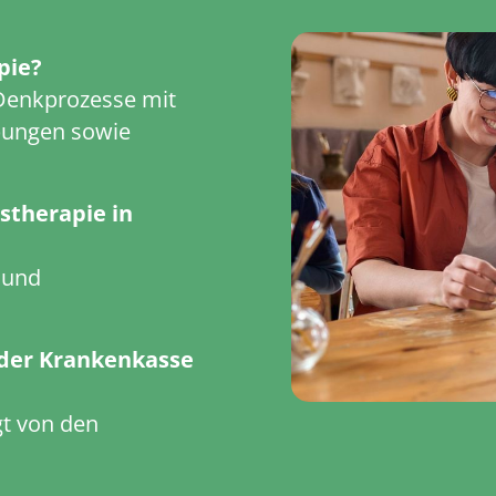
pie?
 Denkprozesse mit
Übungen sowie
stherapie in
 und
 der Krankenkasse
t von den