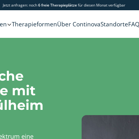
Jetzt anfragen: noch
6 freie Therapieplätze
für diesen Monat verfügbar
Therapieformen
Über Continova
Standorte
FA
gen
sche
e mit
ülheim
ektrum eine