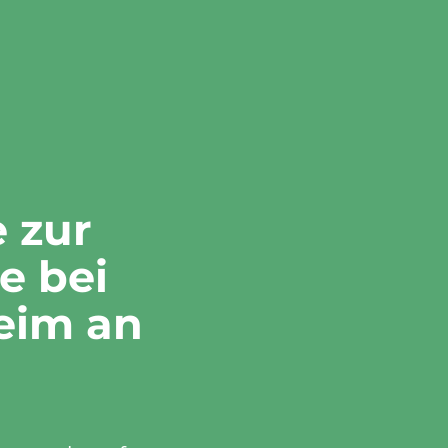
e zur
e bei
eim an