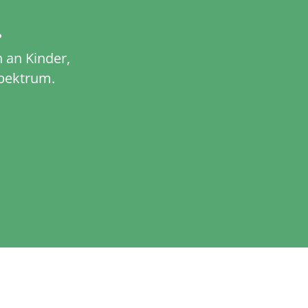
?
 an Kinder,
pektrum.