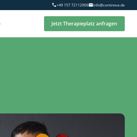
+49 157 72112906
info@continova.de
Q
Jetzt Therapieplatz anfragen