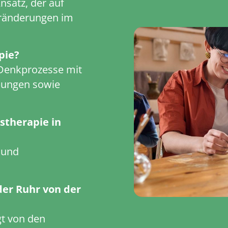
nsatz, der auf
eränderungen im
pie?
 Denkprozesse mit
Übungen sowie
stherapie in
 und
der Ruhr von der
t von den