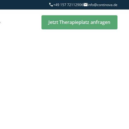
+49 157 72112906
info@continova.de
Q
Jetzt Therapieplatz anfragen