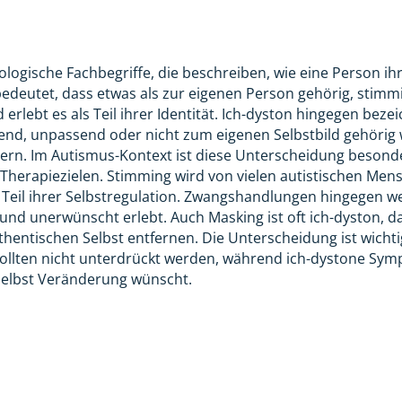
ologische Fachbegriffe, die beschreiben, wie eine Person i
bedeutet, dass etwas als zur eigenen Person gehörig, stim
nd erlebt es als Teil ihrer Identität. Ich-dyston hingegen be
örend, unpassend oder nicht zum eigenen Selbstbild gehör
rn. Im Autismus-Kontext ist diese Unterscheidung besonde
Therapiezielen. Stimming wird von vielen autistischen Mensc
st Teil ihrer Selbstregulation. Zwangshandlungen hingegen w
nd unerwünscht erlebt. Auch Masking ist oft ich-dyston, d
hentischen Selbst entfernen. Die Unterscheidung ist wichti
ollten nicht unterdrückt werden, während ich-dystone Sym
selbst Veränderung wünscht.