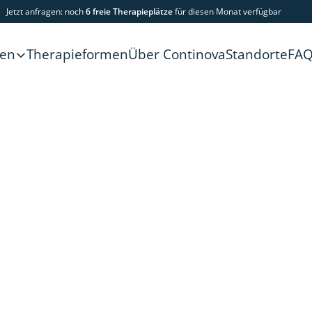
Jetzt anfragen: noch
6 freie Therapieplätze
für diesen Monat verfügbar
Therapieformen
Über Continova
Standorte
FA
gen